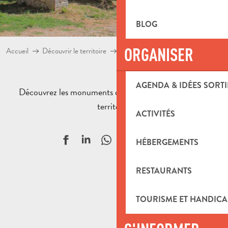
BLOG
ORGANISER
Accueil
Découvrir le territoire
Culture et patrimoine
Monumen
AGENDA & IDÉES SORTI
Découvrez les monuments des 12 communes de notre
territoire.
ACTIVITÉS
Ajouter aux f
HÉBERGEMENTS
RESTAURANTS
TOURISME ET HANDICA
Hôtel de Bausset