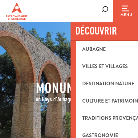
Aller
au
Recherche
MENU
contenu
principal
DÉCOUVRIR
AUBAGNE
VILLES ET VILLAGES
MONUMENTS
DESTINATION NATURE
en Pays d'Aubagne et de l'Étoile
CULTURE ET PATRIMOIN
TRADITIONS PROVENÇ
GASTRONOMIE