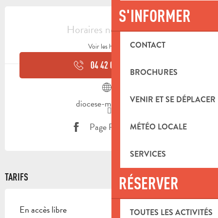
OUVERTURE ET COORDONNÉES
S'INFORMER
Horaires non définis
CONTACT
Voir les horaires
04 42 04 25
▒▒
BROCHURES
VENIR ET SE DÉPLACER
diocese-marseille.fr
Page Facebook
MÉTÉO LOCALE
SERVICES
TARIFS
RÉSERVER
En accès libre
TOUTES LES ACTIVITÉS