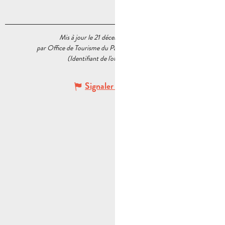
Mis à jour le 21 décembre 2022 à 11:49
par Office de Tourisme du Pays d’Aubagne et de l’Étoile
(Identifiant de l'offre :
6363602
)
Signaler une erreur