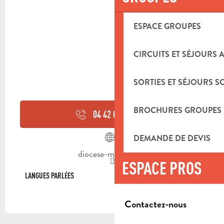
ESPACE GROUPES
CIRCUITS ET SÉJOURS 
SORTIES ET SÉJOURS S
BROCHURES GROUPES
04 42 04 25
▒▒
DEMANDE DE DEVIS
diocese-marseille.fr
ESPACE PROS
LANGUES PARLÉES
LANGUES PARLÉES
Contactez-nous