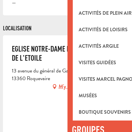
—
ACTIVITÉS DE PLEIN AIR
LOCALISATION
ACTIVITÉS DE LOISIRS
ACTIVITÉS ARGILE
EGLISE NOTRE-DAME DE L’ETOILE - PONT
DE L'ETOILE
VISITES GUIDÉES
13 avenue du général de Gaulle, Pont de l'Etoile,
13360 Roquevaire
VISITES MARCEL PAGN
M'y rendre
MUSÉES
BOUTIQUE SOUVENIRS
GROUPES