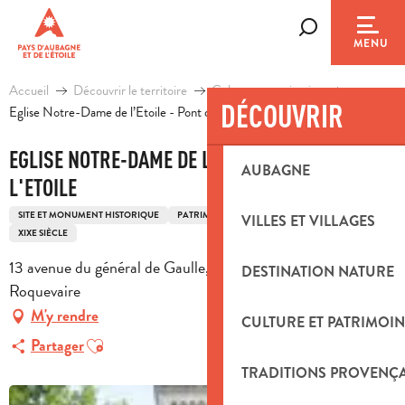
Aller
au
Recherche
MENU
contenu
principal
Accueil
Découvrir le territoire
Culture et patrimoine
DÉCOUVRIR
Eglise Notre-Dame de l’Etoile - Pont de l'Etoile
EGLISE NOTRE-DAME DE L’ETOILE - PONT DE
AUBAGNE
L'ETOILE
SITE ET MONUMENT HISTORIQUE
PATRIMOINE RELIGIEUX
EGLISE
VILLES ET VILLAGES
XIXE SIÈCLE
13 avenue du général de Gaulle, Pont de l'Etoile, 13360
DESTINATION NATURE
Roquevaire
M'y rendre
CULTURE ET PATRIMOIN
Ajouter aux favoris
Partager
TRADITIONS PROVENÇ