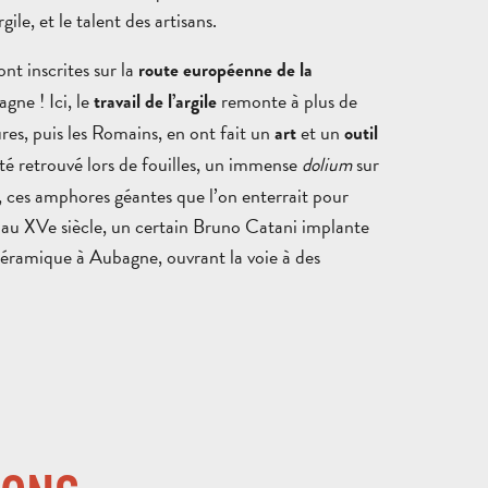
rgile, et le talent des artisans.
nt inscrites sur la
route européenne de la
gne ! Ici, le
remonte à plus de
travail de l’argile
res, puis les Romains, en ont fait un
et un
art
outil
été retrouvé lors de fouilles, un immense
dolium
sur
TOUTES LES
, ces amphores géantes que l’on enterrait pour
ACTIVITÉS
ESPACE GROUPES
d, au XVe siècle, un certain Bruno Catani implante
 céramique à Aubagne, ouvrant la voie à des
VILLES
ET
DESTINATION
AUBAGNE
VILLAGES
NATURE