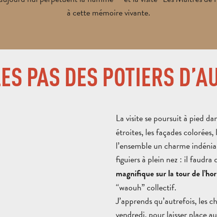
à cette mémoire vivante.
ES PAS DES POTIERS D’
La visite se poursuit à pied da
étroites, les façades colorées
l’ensemble un charme indéniable
figuiers à plein nez : il faudr
magnifique sur la tour de l’horl
“waouh” collectif.
J’apprends qu’autrefois, les c
vendredi, pour laisser place au