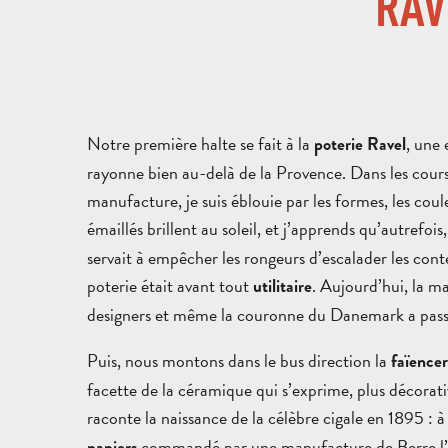
RAV
Notre première halte se fait à la
, une 
poterie Ravel
rayonne bien au-delà de la Provence. Dans les cours 
manufacture, je suis éblouie par les formes, les coule
émaillés brillent au soleil, et j’apprends qu’autrefois
servait à empêcher les rongeurs d’escalader les con
poterie était avant tout
. Aujourd’hui, la m
utilitaire
designers et même la couronne du Danemark a pas
Puis, nous montons dans le bus direction la
faïencer
facette de la céramique qui s’exprime, plus décorat
raconte la naissance de la célèbre cigale en 1895 : à
commandé par une manufacture de Berre l’éta
papiers