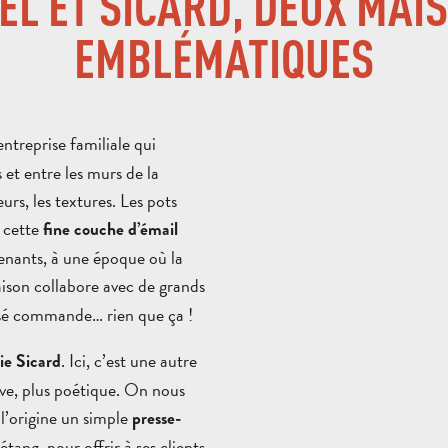
EL ET SICARD, DEUX MAI
EMBLÉMATIQUES
entreprise familiale qui
et entre les murs de la
urs, les textures. Les pots
, cette
fine couche d’émail
tenants, à une époque où la
aison collabore avec de grands
sé commande… rien que ça !
. Ici, c’est une autre
ie Sicard
ive, plus poétique. On nous
 l’origine un simple
presse-
ng, pour offrir à ses clients.