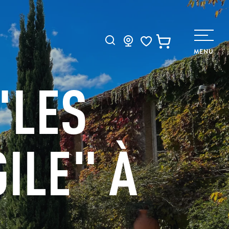
Recherche
MENU
Voir les favoris
"LES
GILE" À