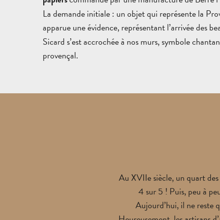
La demande initiale : un objet qui représente la Prov
apparue une évidence, représentant l’arrivée des be
Sicard s’est accrochée à nos murs, symbole chantant 
provençal.
Au XVIIe siècle, un quart des 
4 sur 5 ! Puis, peu à peu
Aujourd’hui, il ne reste
Heureusement, les artisans d’