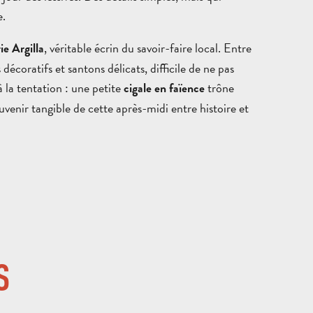
e.
, véritable écrin du savoir-faire local. Entre
ie Argilla
écoratifs et santons délicats, difficile de ne pas
à la tentation : une petite
trône
cigale en faïence
venir tangible de cette après-midi entre histoire et
S