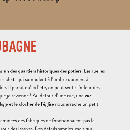
AUBAGNE
CIRCUITS
SORTIES
ET
ET
ns
. Les ruelles
un des quartiers historiques des potiers
SÉJOURS
SÉJOURS
BROC
, les chats qui somnolent à l’ombre donnent à
ADULTES
SCOLAIRES
GROU
. Il paraît qu’ici l’été, on peut sentir l’odeur des
a que je revienne ! Au détour d’une rue, une
vue
nous arrache un petit
oge et le clocher de l’église
DEMANDE
DE DEVIS
heminées des fabriques ne fonctionnaient pas le
 jour des lessives. Des détails simples, mais qui