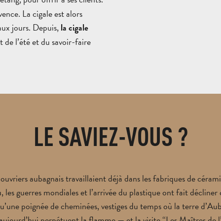
ence. La cigale est alors
aux jours. Depuis,
la cigale
de l’été et du savoir-faire
LE SAVIEZ-VOUS ?
ouvriers aubagnais travaillaient déjà dans les fabriques de cérami
, les guerres mondiales et l’arrivée du plastique ont fait décliner 
 qu’une poignée de cheminées, vestiges du temps où la terre d’Aub
aujourd’hui perpétuent la flamme — et la visite “Les Maîtres de