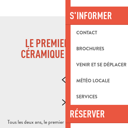
S'INFORMER
CONTACT
LE PREMIER MARCHÉ
BROCHURES
CÉRAMIQUE DE FRANCE
VENIR ET SE DÉPLACER
MÉTÉO LOCALE
SERVICES
RÉSERVER
Tous les deux ans, le premier week-end d’août,
Argilla