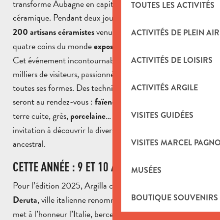
transforme Aubagne en capitale internationale de la
TOUTES LES ACTIVITÉS
céramique. Pendant deux jours exceptionnels,
plus de
venus de toute la France et des
200 artisans céramistes
ACTIVITÉS DE PLEIN AIR
quatre coins du monde
.
exposent leur savoir-faire unique
Cet événement incontournable attire des dizaines de
ACTIVITÉS DE LOISIRS
milliers de visiteurs, passionnés par l’art de l’argile sous
toutes ses formes. Des techniques variées et fascinantes
ACTIVITÉS ARGILE
seront au rendez-vous :
, terre vernissée,
,
faïence
raku
terre cuite, grès,
… Chaque stand est une
VISITES GUIDÉES
porcelaine
invitation à découvrir la diversité et la richesse de cet art
ancestral.
VISITES MARCEL PAGN
CETTE ANNÉE : 9 ET 10 AOÛT 2025
MUSÉES
Pour l’édition 2025, Argilla célèbre son
jumelage avec
BOUTIQUE SOUVENIRS
, ville italienne renommée pour ses majoliques, et
Deruta
met à l’honneur l’Italie, berceau de traditions