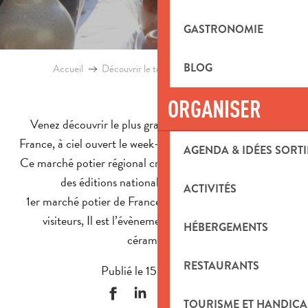
GASTRONOMIE
BLOG
Accueil
Découvrir le territoire
Blog
Argilla
ORGANISER
Venez découvrir le plus grand marché céramique de
France, à ciel ouvert le week-end du
9 et 10 août 2025
!
AGENDA & IDÉES SORTI
Ce marché potier régional créé en 1991 est devenu au fil
des éditions national puis international.
ACTIVITÉS
1er marché potier de France, 5e européen et 50 000
visiteurs, Il est l’évènement phare des arts de la
HÉBERGEMENTS
céramique.
RESTAURANTS
Publié le 15 mai 2025
TOURISME ET HANDICA