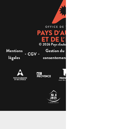
© 2026 Pays d'aubagne et de l'étoile -
Mentions
Gestion du
Plan
Accessibilité : non
-
-
-
-
CGV
légales
consentement
du site
conforme