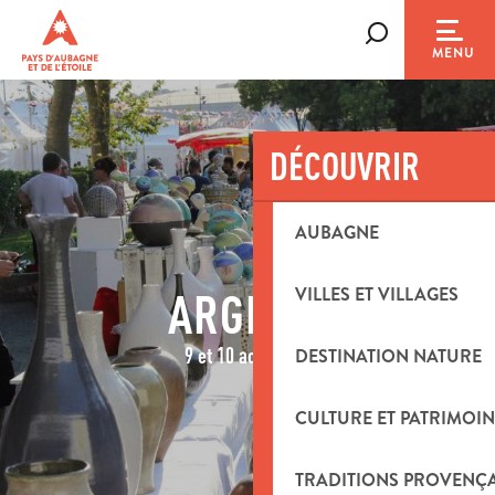
Aller
au
Recherche
MENU
contenu
principal
DÉCOUVRIR
AUBAGNE
VILLES ET VILLAGES
ARGILLA
9 et 10 août 2025
DESTINATION NATURE
CULTURE ET PATRIMOIN
TRADITIONS PROVENÇ