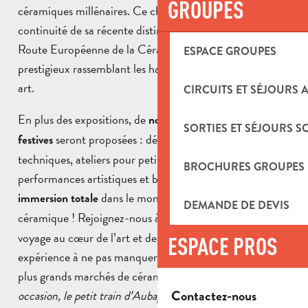
GROUPES
céramiques millénaires. Ce choix s’inscrit dans la
continuité de sa récente distinction au sein du label de la
Route Européenne de la Céramique, un réseau
ESPACE GROUPES
prestigieux rassemblant les hauts lieux européens de cet
art.
CIRCUITS ET SÉJOURS 
En plus des expositions, de
nombreuses animations
SORTIES ET SÉJOURS S
seront proposées : démonstrations de
festives
techniques, ateliers pour petits et grands, conférences,
BROCHURES GROUPES
performances artistiques et bien plus encore. Une
dans le monde fascinant de la
immersion totale
DEMANDE DE DEVIS
céramique ! Rejoignez-nous à
pour un
Argilla 2025
voyage au cœur de l’art et de la culture italienne. Une
ESPACE PROS
expérience à ne pas manquer pour découvrir l’un des
plus grands marchés de céramique d’Europe !
À cette
Contactez-nous
occasion, le petit train d’Aubagne ne roulera pas du 8 au