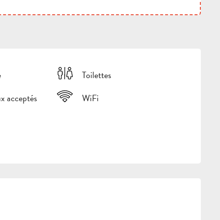
e
Toilettes
x acceptés
WiFi
IONS