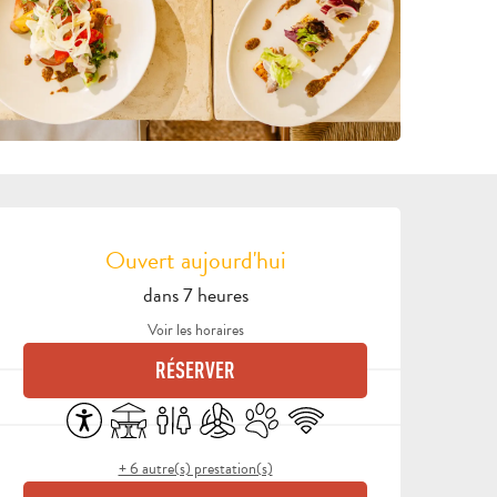
OUVERTURE ET COORDON
Ouvert aujourd'hui
dans 7 heures
Voir les horaires
RÉSERVER
Accessibilité
Terrasse
Toilettes
Air conditionné
Animaux acceptés
WiFi
+ 6 autre(s) prestation(s)