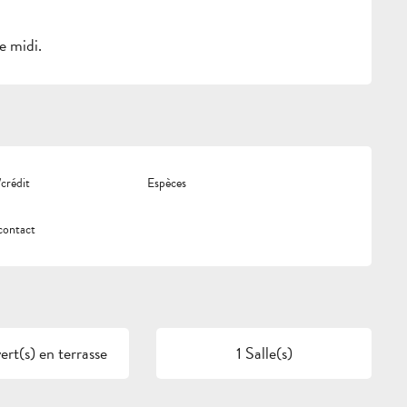
e midi.
crédit
Espèces
contact
rt(s) en terrasse
1 Salle(s)