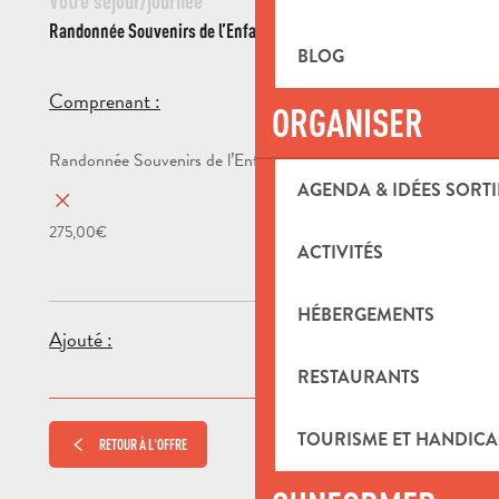
Votre séjour/journée
Randonnée Souvenirs de l’Enfance 14km – Marcel Pagnol
BLOG
275,00€/pers.
Comprenant :
ORGANISER
AGENDA & IDÉES SORTI
275,00€
ACTIVITÉS
HÉBERGEMENTS
Ajouté :
RESTAURANTS
TOURISME ET HANDICA
RETOUR À L'OFFRE
SUIVANT