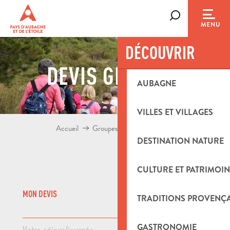
Aller
au
Recherche
MENU
contenu
principal
DÉCOUVRIR
DEVIS GROUPES
AUBAGNE
VILLES ET VILLAGES
Accueil
Groupes
Demande de devis
DESTINATION NATURE
CULTURE ET PATRIMOIN
MON DEVIS
TRADITIONS PROVENÇ
SUIVANT
GASTRONOMIE