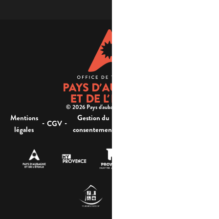
© 2026 Pays d'aubagne et de l'étoile -
Mentions
Gestion du
Plan
Accessibilité : non
-
-
-
-
CGV
légales
consentement
du site
conforme