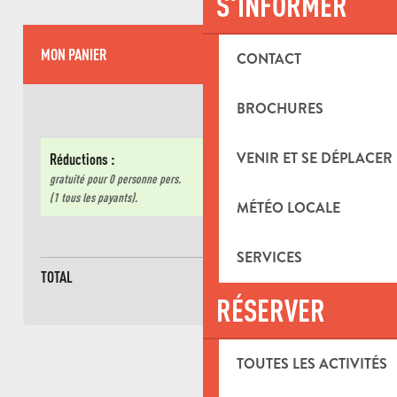
S'INFORMER
MON PANIER
CONTACT
BROCHURES
VENIR ET SE DÉPLACER
Réductions :
gratuité pour
0 personne
pers.
(1 tous les payants).
MÉTÉO LOCALE
SERVICES
TOTAL
Base de
0 personne
RÉSERVER
TOUTES LES ACTIVITÉS