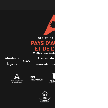
© 2026 Pays d'aubagne et de l'étoile -
Mentions
Gestion du
Plan
Accessibilité : non
-
-
-
-
CGV
légales
consentement
du site
conforme