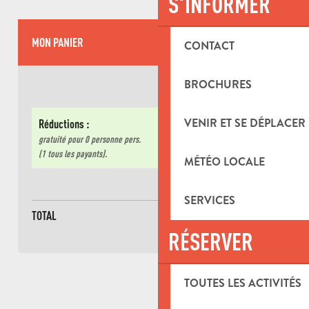
S'INFORMER
MON PANIER
CONTACT
BROCHURES
VENIR ET SE DÉPLACER
Réductions :
gratuité pour
0 personne
pers.
(1 tous les payants).
MÉTÉO LOCALE
SERVICES
TOTAL
Base de
0 personne
RÉSERVER
TOUTES LES ACTIVITÉS