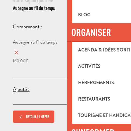
Votre séjour/journée
Aubagne au fil du temps
BLOG
160,00€/pers.
Comprenant :
ORGANISER
AGENDA & IDÉES SORTI
160,00€
ACTIVITÉS
HÉBERGEMENTS
Ajouté :
RESTAURANTS
TOURISME ET HANDICA
RETOUR À L'OFFRE
SUIVANT