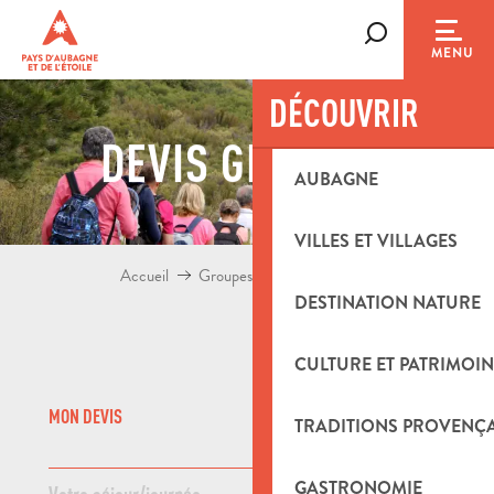
Aller
au
Recherche
MENU
contenu
principal
DÉCOUVRIR
DEVIS GROUPES
AUBAGNE
VILLES ET VILLAGES
Accueil
Groupes
Demande de devis
DESTINATION NATURE
CULTURE ET PATRIMOIN
MON DEVIS
TRADITIONS PROVENÇ
SUIVANT
GASTRONOMIE