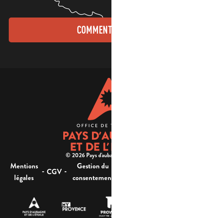
COMMENT VENIR ?
© 2026 Pays d'aubagne et de l'étoile -
Mentions
Gestion du
Plan
Accessibilité : non
-
-
-
-
CGV
légales
consentement
du site
conforme