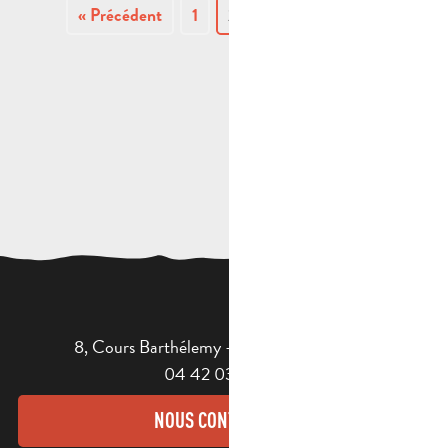
« Précédent
1
2
3
Suivant »
8, Cours Barthélemy - 13400 AUBAGNE
04 42 03 49 98
NOUS CONTACTER