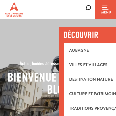
Aller
au
Recherche
MENU
contenu
principal
DÉCOUVRIR
AUBAGNE
Actus, bonnes adresses, idées d'activités...
VILLES ET VILLAGES
BIENVENUE SUR NOTRE
DESTINATION NATURE
BLOG
CULTURE ET PATRIMOIN
TRADITIONS PROVENÇ