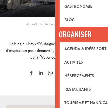
GASTRONOMIE
BLOG
Accueil
Découvrir le territoire
Blog
ORGANISER
Le blog du Pays d’Aubagne et de l’Étoile : une source
AGENDA & IDÉES SORTI
d’inspiration pour découvrir, partager et vibrer au rythme
de la Provence authentique.
ACTIVITÉS
Ajouter aux f
HÉBERGEMENTS
RESTAURANTS
TOURISME ET HANDICA